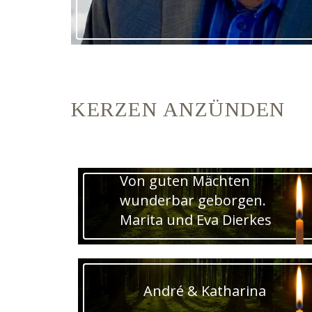
KERZEN ANZÜNDEN
Von guten Mächten
wunderbar geborgen.
Marita und Eva Dierkes
André & Katharina