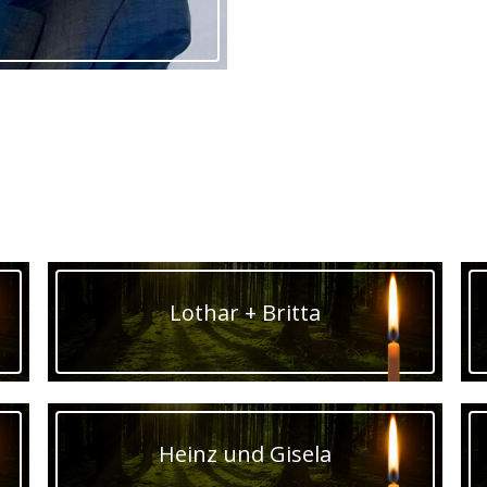
Lothar + Britta
Heinz und Gisela