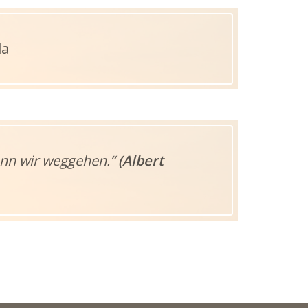
la
wenn wir weggehen.“
(Albert