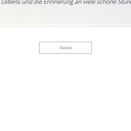
 Lebens und die Erinnerung an viele schöne Stun
Zurück
KONTAKT
S
info@bestattungen-tilli.de
Ko
Mail:
02961 / 97500
Im
Tel.:
02961 / 975040
Da
Fax: