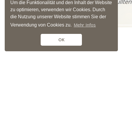
Das Bewusstsein eines erfüllten
Um die Funktionalität und den Inhalt der Website
Erden.
zu optimieren, verwenden wir Cookies. Durch
die Nutzung unserer Website stimmen Sie der
Mehr Infos
Verwendung von Cookies zu.
OK
BESTATTUNGEN TILLI
Franziskusstraße 5
59929 Brilon