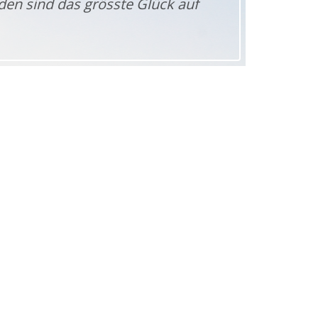
den sind das grösste Glück auf
ERVICE
ntakt
pressum
tenschutz